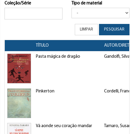
Coleção/Série
Tipo de material
LIMPAR
PESQUISAR
TÍTULO
AUTOR/DIRETO
Pasta mágica de dragão
Gandolfi, Silvan
Pinkerton
Cordelli, Franco
Vá aonde seu coração mandar
Tamaro, Susann