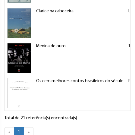
Clarice na cabeceira
Lis
Menina de ouro
Tool
Os cem melhores contos brasileiros do século
Pel
Total de 21 referência(s) encontrada(s)
«
1
»