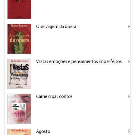
O selvagem da ópera
Fo
Vastas emoções e pensamentos imperfeitos
Fo
Carne crua : contos
Fo
Agosto
Fo