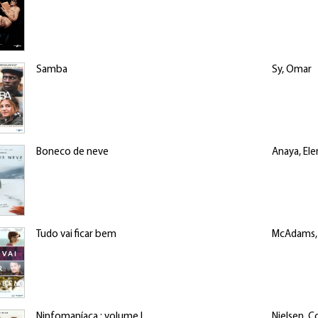
Samba
Sy, Omar
Boneco de neve
Anaya, Ele
Tudo vai ficar bem
McAdams, 
Ninfomaníaca : volume I
Nielsen, C