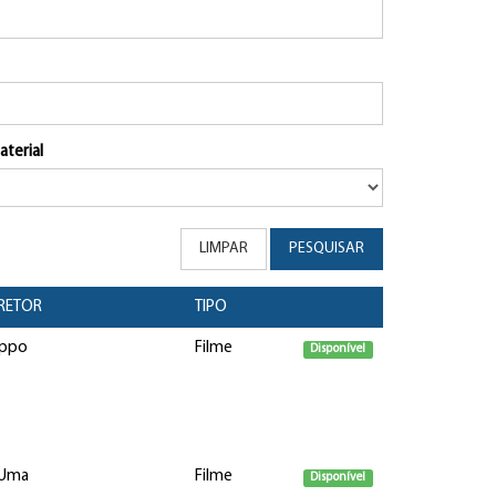
aterial
LIMPAR
PESQUISAR
RETOR
TIPO
lippo
Filme
Disponível
 Uma
Filme
Disponível