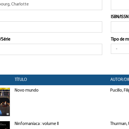
ISBN/ISSN
/Série
Tipo de m
TÍTULO
AUTOR/DI
Novo mundo
Pucillo, Fi
Ninfomaníaca : volume II
Thurman,