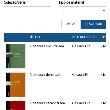
Coleção/Série
Tipo de material
LIMPAR
PESQUISAR
TÍTULO
AUTOR/DIRETOR
TIPO
A ditadura encurralada
Gaspari, Elio
Livro
A ditadura derrotada
Gaspari, Elio
Livro
A ditadura escancarada
Gaspari, Elio
Livro