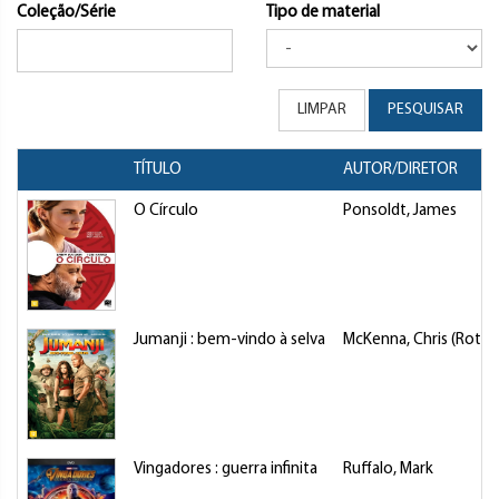
Coleção/Série
Tipo de material
LIMPAR
PESQUISAR
TÍTULO
AUTOR/DIRETOR
O Círculo
Ponsoldt, James
Jumanji : bem-vindo à selva
McKenna, Chris (Roteir
Vingadores : guerra infinita
Ruffalo, Mark