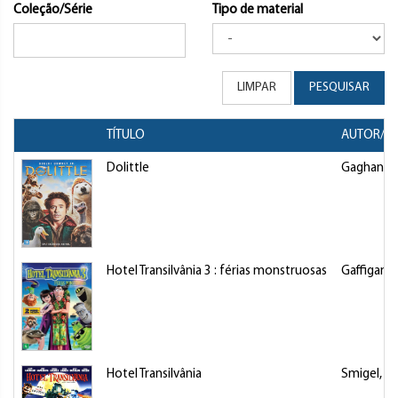
Coleção/Série
Tipo de material
LIMPAR
PESQUISAR
TÍTULO
AUTOR/DI
Dolittle
Gaghan, 
Hotel Transilvânia 3 : férias monstruosas
Gaffigan, 
Hotel Transilvânia
Smigel, R