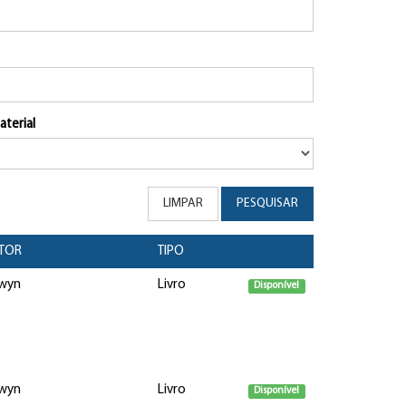
aterial
LIMPAR
PESQUISAR
TOR
TIPO
lwyn
Livro
Disponível
lwyn
Livro
Disponível