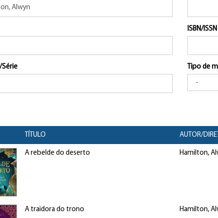
ISBN/ISSN
/Série
Tipo de m
TÍTULO
AUTOR/DIRE
A rebelde do deserto
Hamilton, A
A traidora do trono
Hamilton, A