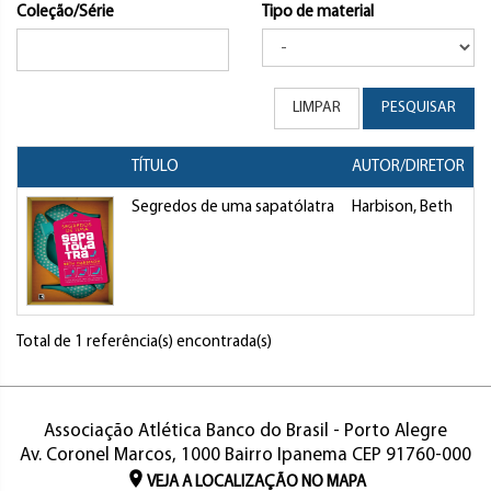
Coleção/Série
Tipo de material
LIMPAR
PESQUISAR
TÍTULO
AUTOR/DIRETOR
T
Segredos de uma sapatólatra
Harbison, Beth
L
Total de 1 referência(s) encontrada(s)
Associação Atlética Banco do Brasil - Porto Alegre
Av. Coronel Marcos, 1000 Bairro Ipanema CEP 91760-000
VEJA A LOCALIZAÇÃO NO MAPA