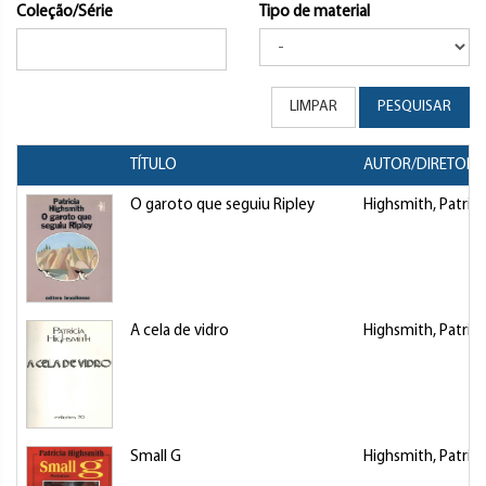
Coleção/Série
Tipo de material
LIMPAR
PESQUISAR
TÍTULO
AUTOR/DIRETOR
O garoto que seguiu Ripley
Highsmith, Patrici
A cela de vidro
Highsmith, Patrici
Small G
Highsmith, Patrici