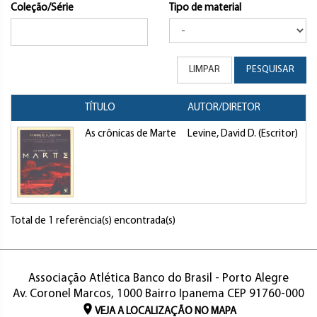
Coleção/Série
Tipo de material
LIMPAR
PESQUISAR
TÍTULO
AUTOR/DIRETOR
T
As crônicas de Marte
Levine, David D. (Escritor)
L
Total de 1 referência(s) encontrada(s)
Associação Atlética Banco do Brasil - Porto Alegre
Av. Coronel Marcos, 1000 Bairro Ipanema CEP 91760-000
VEJA A LOCALIZAÇÃO NO MAPA