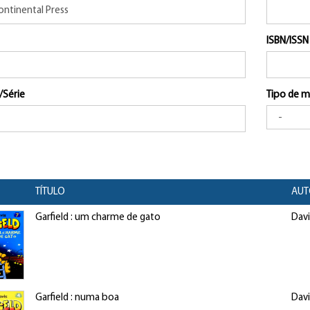
ISBN/ISSN
/Série
Tipo de m
TÍTULO
AUT
Garfield : um charme de gato
Davi
Garfield : numa boa
Davi