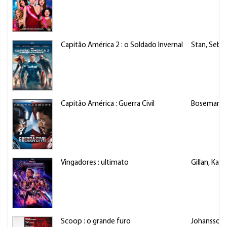
Capitão América 2 : o Soldado Invernal
Stan, Seba
Capitão América : Guerra Civil
Boseman, 
Vingadores : ultimato
Gillan, Kare
Scoop : o grande furo
Johansson, 