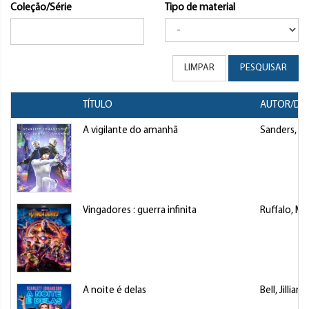
Coleção/Série
Tipo de material
LIMPAR
PESQUISAR
TÍTULO
AUTOR/DI
A vigilante do amanhã
Sanders, R
Vingadores : guerra infinita
Ruffalo, Ma
A noite é delas
Bell, Jillian