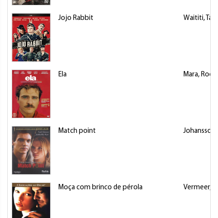
Jojo Rabbit
Waititi, Taik
Ela
Mara, Roon
Match point
Johansson, 
Moça com brinco de pérola
Vermeer, J