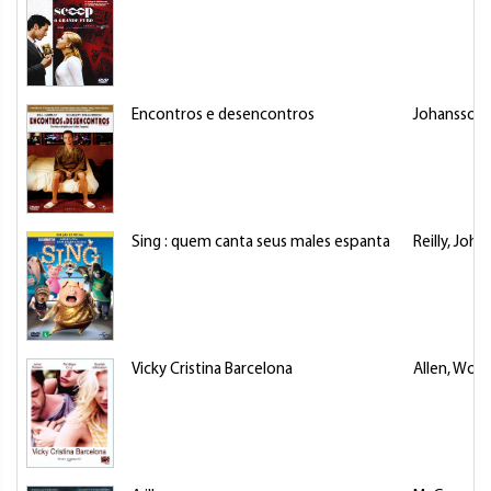
Encontros e desencontros
Johansson, 
Sing : quem canta seus males espanta
Reilly, Joh
Vicky Cristina Barcelona
Allen, Woo