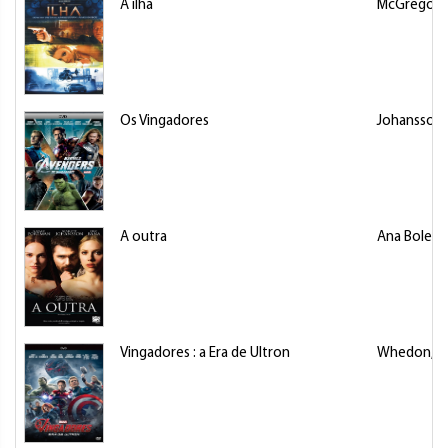
A ilha
McGregor,
Os Vingadores
Johansson, 
A outra
Ana Bolena,
Vingadores : a Era de Ultron
Whedon, J