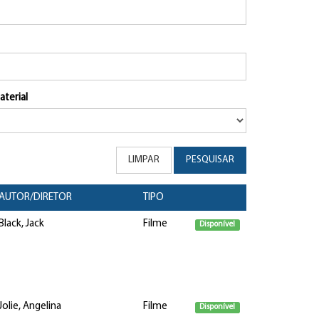
aterial
LIMPAR
PESQUISAR
AUTOR/DIRETOR
TIPO
Black, Jack
Filme
Disponível
Jolie, Angelina
Filme
Disponível