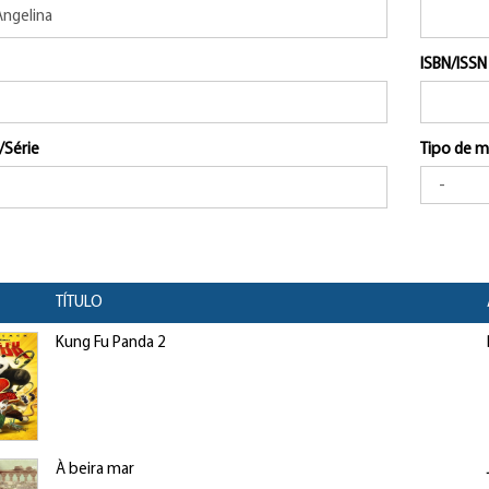
ISBN/ISSN
/Série
Tipo de m
TÍTULO
Kung Fu Panda 2
À beira mar