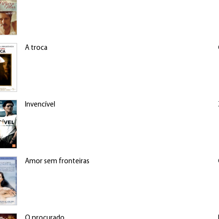
A troca
Invencível
Amor sem fronteiras
O procurado