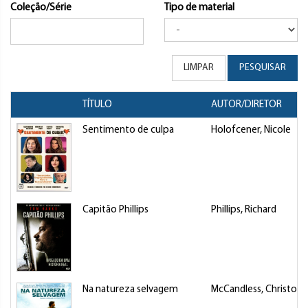
Coleção/Série
Tipo de material
LIMPAR
PESQUISAR
TÍTULO
AUTOR/DIRETOR
Sentimento de culpa
Holofcener, Nicole
Capitão Phillips
Phillips, Richard
Na natureza selvagem
McCandless, Christop