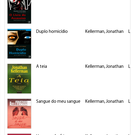
Duplo homicídio
Kellerman, Jonathan
Liv
A teia
Kellerman, Jonathan
Liv
Sangue do meu sangue
Kellerman, Jonathan
Liv