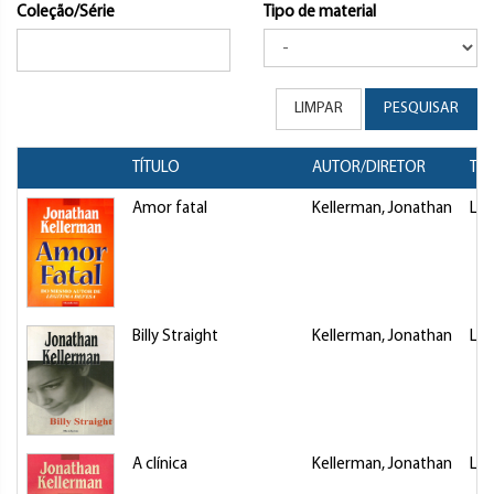
Coleção/Série
Tipo de material
LIMPAR
PESQUISAR
TÍTULO
AUTOR/DIRETOR
TIP
Amor fatal
Kellerman, Jonathan
Liv
Billy Straight
Kellerman, Jonathan
Liv
A clínica
Kellerman, Jonathan
Liv