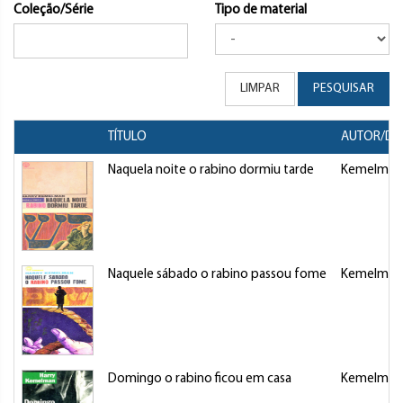
Coleção/Série
Tipo de material
LIMPAR
PESQUISAR
TÍTULO
AUTOR/DI
Naquela noite o rabino dormiu tarde
Kemelman,
Naquele sábado o rabino passou fome
Kemelman,
Domingo o rabino ficou em casa
Kemelman,