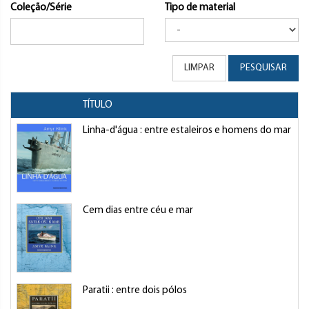
Coleção/Série
Tipo de material
LIMPAR
PESQUISAR
TÍTULO
A
Linha-d'água : entre estaleiros e homens do mar
K
Cem dias entre céu e mar
K
Paratii : entre dois pólos
K