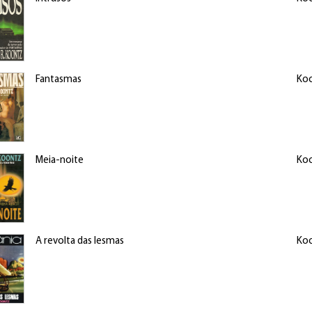
Fantasmas
Koo
Meia-noite
Koo
A revolta das lesmas
Koo