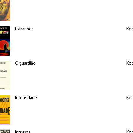
Estranhos
Koo
O guardião
Koo
Intensidade
Koo
Intrusos
Koo