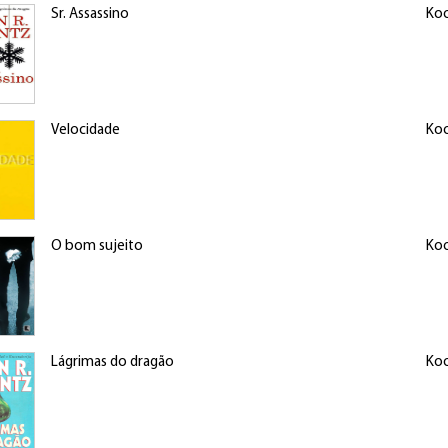
Sr. Assassino
Koo
Velocidade
Koo
O bom sujeito
Koo
Lágrimas do dragão
Koo