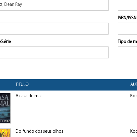
ISBN/ISSN
/Série
Tipo de m
TÍTULO
AU
A casa do mal
Koo
Do fundo dos seus olhos
Koo