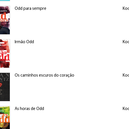
Odd para sempre
Koo
Irmão Odd
Koo
Os caminhos escuros do coração
Koo
As horas de Odd
Koo