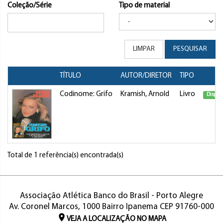
Coleção/Série
Tipo de material
LIMPAR
PESQUISAR
TÍTULO
AUTOR/DIRETOR
TIPO
Codinome: Grifo
Kramish, Arnold
Livro
Dispon
Total de 1 referência(s) encontrada(s)
Associação Atlética Banco do Brasil - Porto Alegre
Av. Coronel Marcos, 1000 Bairro Ipanema CEP 91760-000
VEJA A LOCALIZAÇÃO NO MAPA