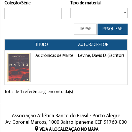
Coleção/Série
Tipo de material
LIMPAR
PESQUISAR
TÍTULO
AUTOR/DIRETOR
T
As crônicas de Marte
Levine, David D. (Escritor)
L
Total de 1 referência(s) encontrada(s)
Associação Atlética Banco do Brasil - Porto Alegre
Av. Coronel Marcos, 1000 Bairro Ipanema CEP 91760-000
VEJA A LOCALIZAÇÃO NO MAPA