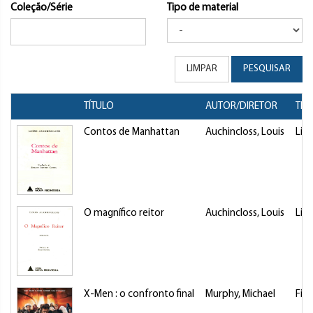
Coleção/Série
Tipo de material
LIMPAR
PESQUISAR
TÍTULO
AUTOR/DIRETOR
TIP
Contos de Manhattan
Auchincloss, Louis
Livr
O magnífico reitor
Auchincloss, Louis
Livr
X-Men : o confronto final
Murphy, Michael
Fil