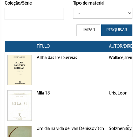
Coleção/Série
Tipo de material
LIMPAR
PESQUISAR
TÍTULO
AUTOR/DIRET
A Ilha das Três Sereias
Wallace, Irving
Mila 18
Uris, Leon
Um dia na vida de Ivan Denissovítch
Solzhenit︠s︡yn,