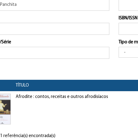
ISBN/ISSN
/Série
Tipo de m
TÍTULO
Afrodite : contos, receitas e outros afrodisíacos
 1 referência(s) encontrada(s)