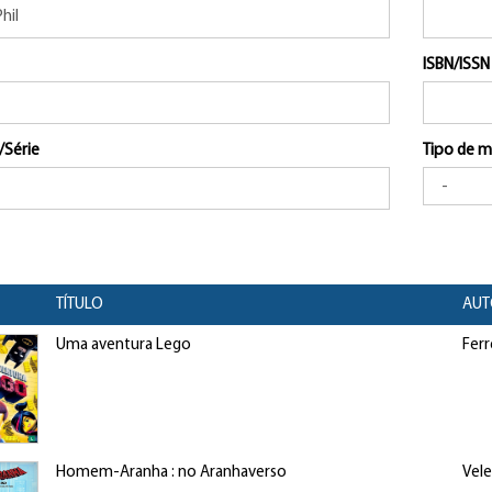
ISBN/ISSN
/Série
Tipo de m
TÍTULO
AUT
Uma aventura Lego
Ferre
Homem-Aranha : no Aranhaverso
Vele