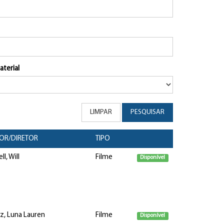
aterial
LIMPAR
PESQUISAR
OR/DIRETOR
TIPO
ll, Will
Filme
Disponível
z, Luna Lauren
Filme
Disponível