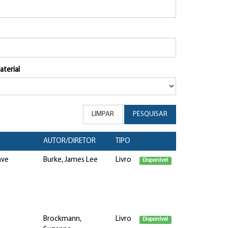
aterial
LIMPAR
PESQUISAR
AUTOR/DIRETOR
TIPO
ave
Burke, James Lee
Livro
Disponível
Brockmann,
Livro
Disponível