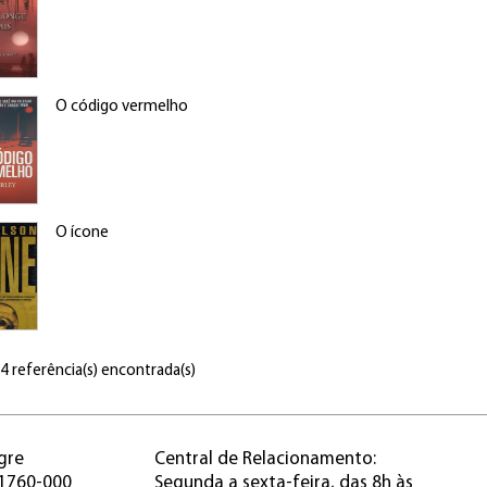
O código vermelho
O ícone
 4 referência(s) encontrada(s)
gre
Central de Relacionamento:
91760-000
Segunda a sexta-feira, das 8h às