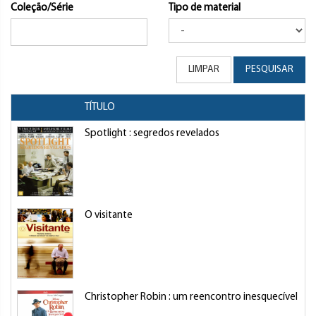
Coleção/Série
Tipo de material
LIMPAR
PESQUISAR
TÍTULO
A
Spotlight : segredos revelados
R
O visitante
S
Christopher Robin : um reencontro inesquecível
F