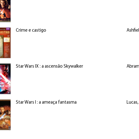
Crime e castigo
Ashfie
Star Wars IX : a ascensão Skywalker
Abrams
Star Wars I : a ameaça fantasma
Lucas