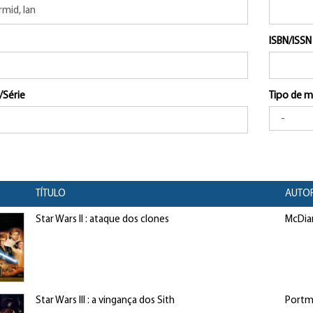
ISBN/ISSN
/Série
Tipo de m
TÍTULO
AUTOR
Star Wars II : ataque dos clones
McDiar
Star Wars III : a vingança dos Sith
Portma