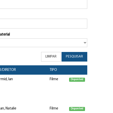
aterial
LIMPAR
PESQUISAR
/DIRETOR
TIPO
mid, Ian
Filme
Disponível
n, Natalie
Filme
Disponível