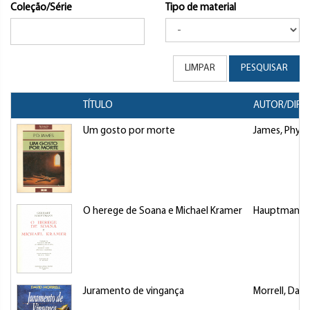
Coleção/Série
Tipo de material
LIMPAR
PESQUISAR
TÍTULO
AUTOR/DIRE
Um gosto por morte
James, Phyll
O herege de Soana e Michael Kramer
Hauptmann, 
Juramento de vingança
Morrell, Davi