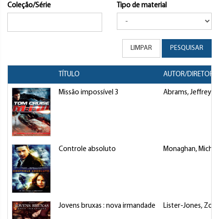
Coleção/Série
Tipo de material
LIMPAR
PESQUISAR
TÍTULO
AUTOR/DIRETOR
Missão impossível 3
Abrams, Jeffrey J
Controle absoluto
Monaghan, Michel
Jovens bruxas : nova irmandade
Lister-Jones, Zoe