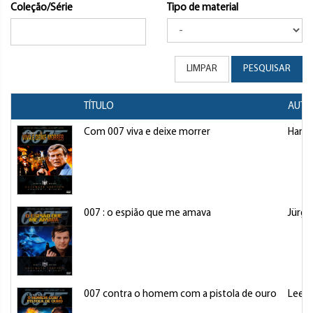
Coleção/Série
Tipo de material
LIMPAR
PESQUISAR
TÍTULO
AUTO
Com 007 viva e deixe morrer
Hamil
007 : o espião que me amava
Jürge
007 contra o homem com a pistola de ouro
Lee, 