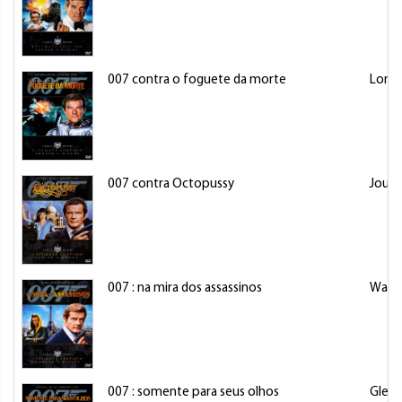
007 contra o foguete da morte
Lonsd
007 contra Octopussy
Jourd
007 : na mira dos assassinos
Walke
007 : somente para seus olhos
Glen,