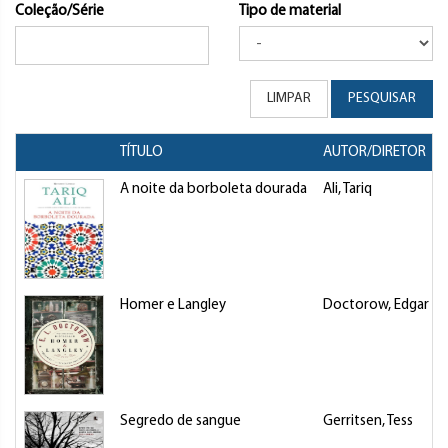
Coleção/Série
Tipo de material
LIMPAR
PESQUISAR
TÍTULO
AUTOR/DIRETOR
A noite da borboleta dourada
Ali, Tariq
Homer e Langley
Doctorow, Edgar L
Segredo de sangue
Gerritsen, Tess