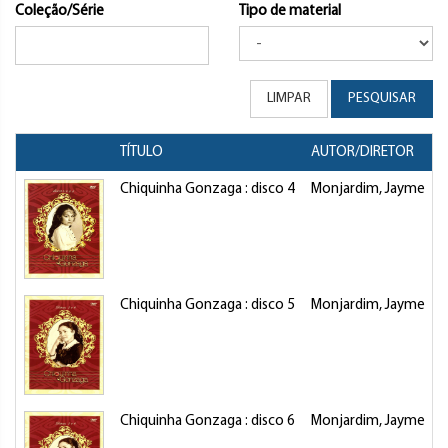
Coleção/Série
Tipo de material
LIMPAR
PESQUISAR
TÍTULO
AUTOR/DIRETOR
Chiquinha Gonzaga : disco 4
Monjardim, Jayme
F
Chiquinha Gonzaga : disco 5
Monjardim, Jayme
F
Chiquinha Gonzaga : disco 6
Monjardim, Jayme
F