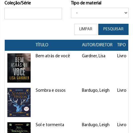
Coleção/Série
Tipo de material
LIMPAR
PESQUISAR
TÍTULO
AUTOR/DIRETOR
TIPO
Bem atrás de você
Gardner, Lisa
Livro
Sombra e ossos
Bardugo, Leigh
Livro
Sol e tormenta
Bardugo, Leigh
Livro