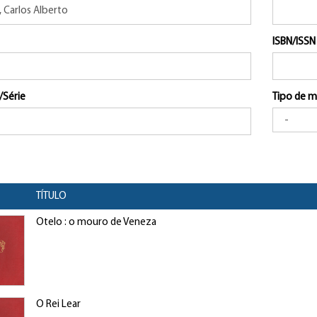
ISBN/ISSN
/Série
Tipo de m
TÍTULO
Otelo : o mouro de Veneza
O Rei Lear