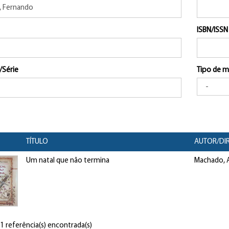
ISBN/ISSN
/Série
Tipo de m
TÍTULO
AUTOR/DI
Um natal que não termina
Machado, A
 1 referência(s) encontrada(s)