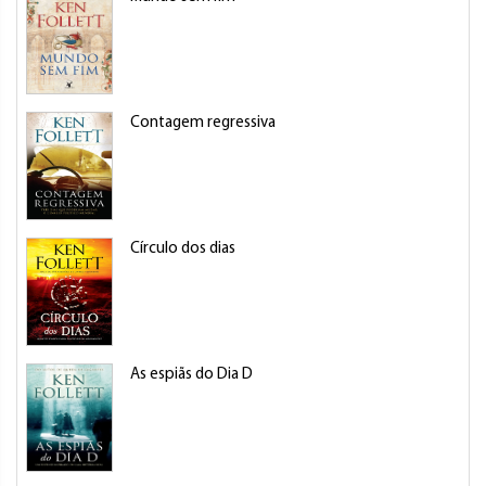
Contagem regressiva
Círculo dos dias
As espiãs do Dia D