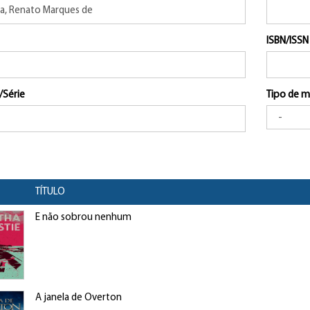
ISBN/ISSN
/Série
Tipo de m
TÍTULO
E não sobrou nenhum
A janela de Overton