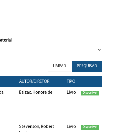
aterial
LIMPAR
PESQUISAR
AUTOR/DIRETOR
TIPO
da
Balzac, Honoré de
Livro
Disponível
Stevenson, Robert
Livro
Disponível