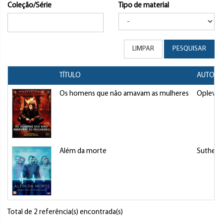
Coleção/Série
Tipo de material
LIMPAR
PESQUISAR
TÍTULO
AUTOR/
Os homens que não amavam as mulheres
Oplev, N
Além da morte
Sutherla
Total de 2 referência(s) encontrada(s)