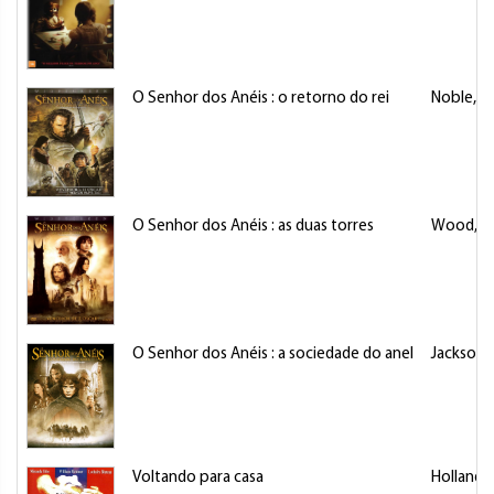
O Senhor dos Anéis : o retorno do rei
Noble, J
O Senhor dos Anéis : as duas torres
Wood, El
O Senhor dos Anéis : a sociedade do anel
Jackson,
Voltando para casa
Holland,