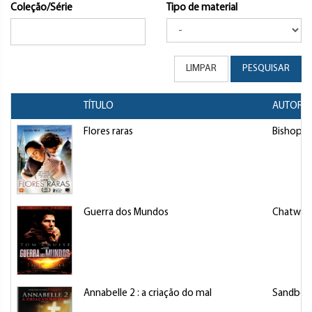
Coleção/Série
Tipo de material
LIMPAR
PESQUISAR
TÍTULO
AUTOR/D
Flores raras
Bishop, 
Guerra dos Mundos
Chatwin, 
Annabelle 2 : a criação do mal
Sandberg,