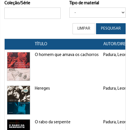
Coleção/Série
Tipo de material
LIMPAR
PESQUISAR
TÍTULO
AUTOR/DIRET
O homem que amava os cachorros
Padura, Leona
Hereges
Padura, Leona
O rabo da serpente
Padura, Leona