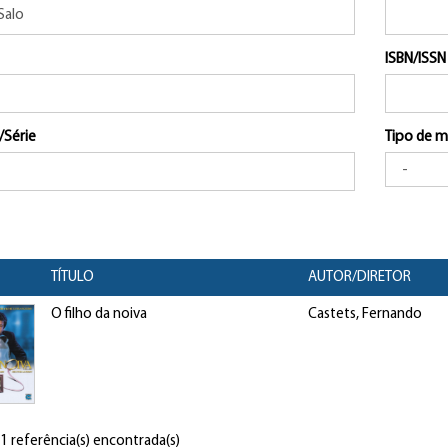
ISBN/ISSN
/Série
Tipo de m
TÍTULO
AUTOR/DIRETOR
O filho da noiva
Castets, Fernando
 1 referência(s) encontrada(s)