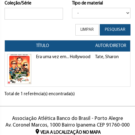
Coleção/Série
Tipo de material
LIMPAR
PESQUISAR
TÍTULO
AUTOR/DIRETOR
T
Era uma vez em... Hollywood
Tate, Sharon
F
Total de 1 referência(s) encontrada(s)
Associação Atlética Banco do Brasil - Porto Alegre
Av. Coronel Marcos, 1000 Bairro Ipanema CEP 91760-000
VEJA A LOCALIZAÇÃO NO MAPA