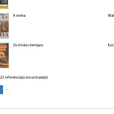
A senha
Wall
Os irmãos inimigos
Kaz
 23 referência(s) encontrada(s)
»