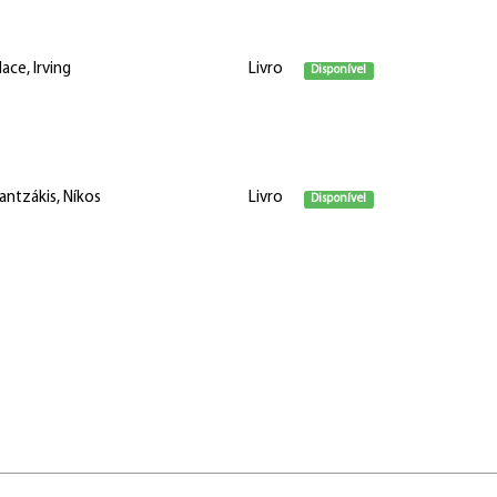
ace, Irving
Livro
Disponível
antzákis, Níkos
Livro
Disponível