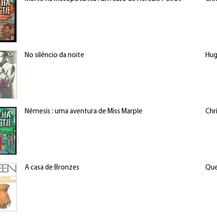
No silêncio da noite
Hug
Nêmesis : uma aventura de Miss Marple
Chr
A casa de Bronzes
Que