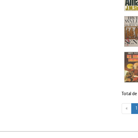
Total de
«
1