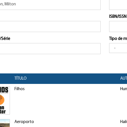
ISBN/ISSN
/Série
Tipo de m
TÍTULO
AUT
Filhos
Hun
Aeroporto
Hail