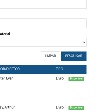
aterial
LIMPAR
PESQUISAR
OR/DIRETOR
TIPO
ter, Evan
Livro
Disponível
ey, Arthur
Livro
Disponível