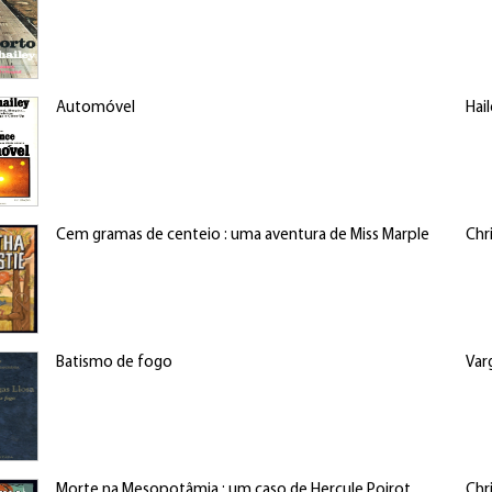
Automóvel
Hail
Cem gramas de centeio : uma aventura de Miss Marple
Chr
Batismo de fogo
Var
Morte na Mesopotâmia : um caso de Hercule Poirot
Chr