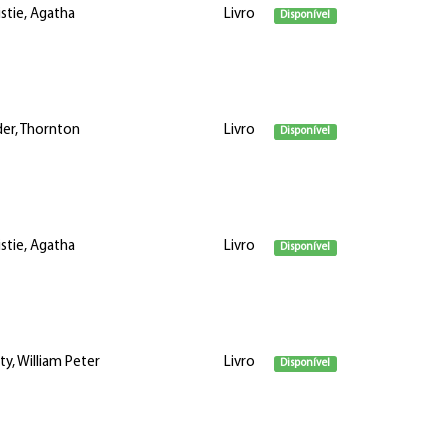
istie, Agatha
Livro
Disponível
der, Thornton
Livro
Disponível
istie, Agatha
Livro
Disponível
ty, William Peter
Livro
Disponível