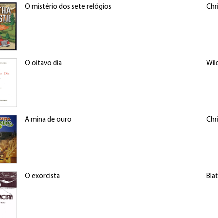
O mistério dos sete relógios
Chr
O oitavo dia
Wil
A mina de ouro
Chr
O exorcista
Blat