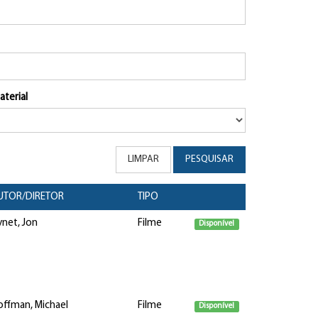
aterial
LIMPAR
PESQUISAR
UTOR/DIRETOR
TIPO
net, Jon
Filme
Disponível
offman, Michael
Filme
Disponível