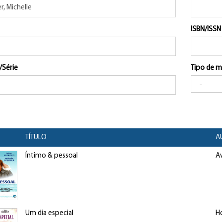
ISBN/ISSN
/Série
Tipo de m
TÍTULO
A
Íntimo & pessoal
Av
Um dia especial
H