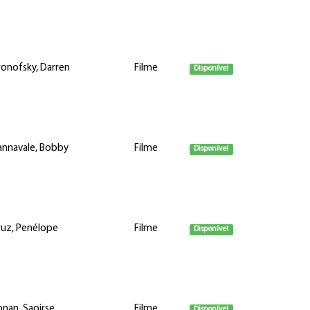
onofsky, Darren
Filme
Disponível
annavale, Bobby
Filme
Disponível
ruz, Penélope
Filme
Disponível
nan, Saoirse
Filme
Disponível