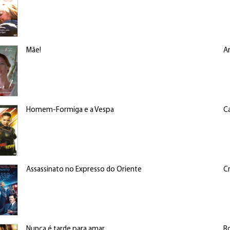
Mãe!
Ar
Homem-Formiga e a Vespa
C
Assassinato no Expresso do Oriente
C
Nunca é tarde para amar
Ro