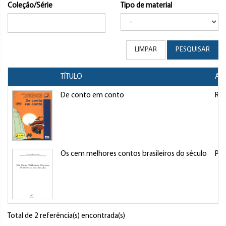
Coleção/Série
Tipo de material
LIMPAR
PESQUISAR
TÍTULO
AU
De conto em conto
Rey
Os cem melhores contos brasileiros do século
Pel
Total de 2 referência(s) encontrada(s)