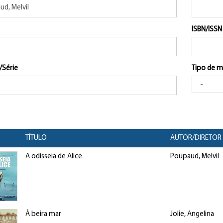
ISBN/ISSN
/Série
Tipo de m
TÍTULO
AUTOR/DIRETOR
A odisseia de Alice
Poupaud, Melvil
À beira mar
Jolie, Angelina