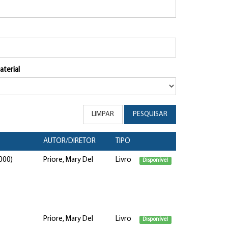
aterial
LIMPAR
PESQUISAR
AUTOR/DIRETOR
TIPO
000)
Priore, Mary Del
Livro
Disponível
Priore, Mary Del
Livro
Disponível