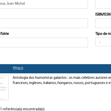
ISBN/ISSN
/Série
Tipo de m
TÍTULO
Antologia dos humoristas galantes : os mais célebres autores 
franceses, ingleses, italianos, húngaros, russos, portugueses e 
 1 referência(s) encontrada(s)