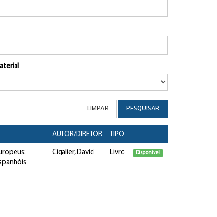
aterial
LIMPAR
PESQUISAR
AUTOR/DIRETOR
TIPO
europeus:
Cigalier, David
Livro
Disponível
espanhóis