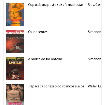
Copacabana posto seis : (a madrasta)
Rios, Cassa
Os inocentes
Simenon, 
A morte do tio Antoine
Simenon, 
Trapaça : a conexão dos bancos suíços
Waller, Lesl