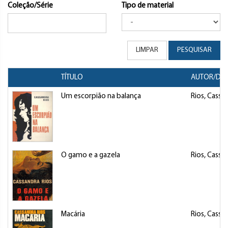
Coleção/Série
Tipo de material
LIMPAR
PESQUISAR
TÍTULO
AUTOR/DIR
Um escorpião na balança
Rios, Cassa
O gamo e a gazela
Rios, Cassa
Macária
Rios, Cassa